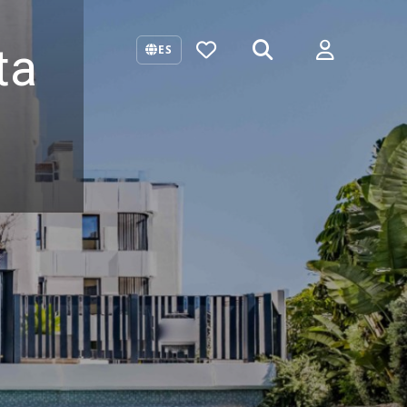
ta
ES