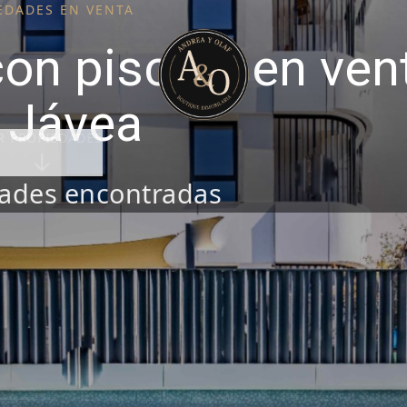
EDADES EN VENTA
on piscina en ven
 Jávea
R PROPIEDADES
ades encontradas