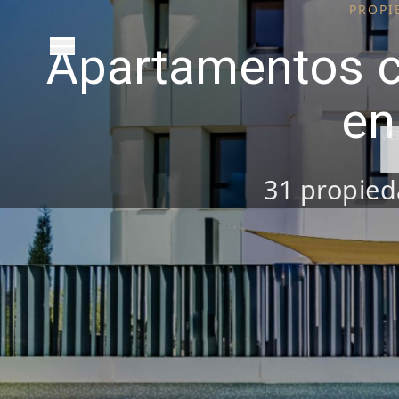
PROPI
Apartamentos c
en
VE
31
propied