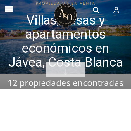
PROPIEDADES EN VENTA
Villas, casas y
apartamentos
económicos en
Jávea, Costa Blanca
VER PROPIEDADES
12
propiedades encontradas