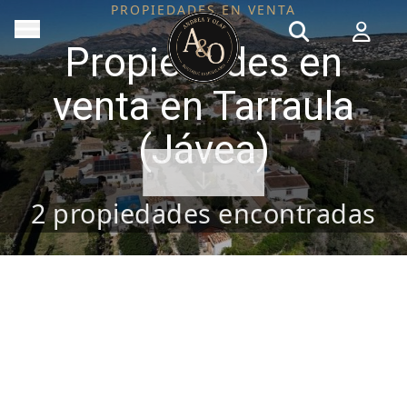
PROPIEDADES EN VENTA
Propiedades en
venta en Tarraula
(Jávea)
VER PROPIEDADES
2
propiedades encontradas