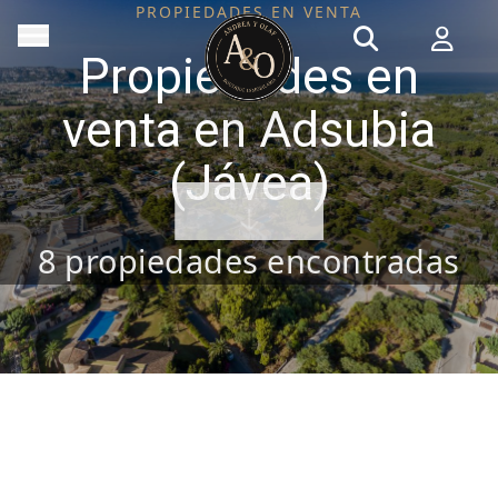
PROPIEDADES EN VENTA
Propiedades en
venta en Adsubia
(Jávea)
VER PROPIEDADES
8
propiedades encontradas