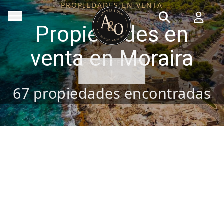
PROPIEDADES EN VENTA
Propiedades en
venta en Moraira
VER PROPIEDADES
67
propiedades encontradas