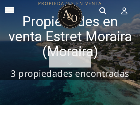
PROPIEDADES EN VENTA
Propiedades en
venta Estret Moraira
(Moraira)
VER PROPIEDADES
3
propiedades encontradas