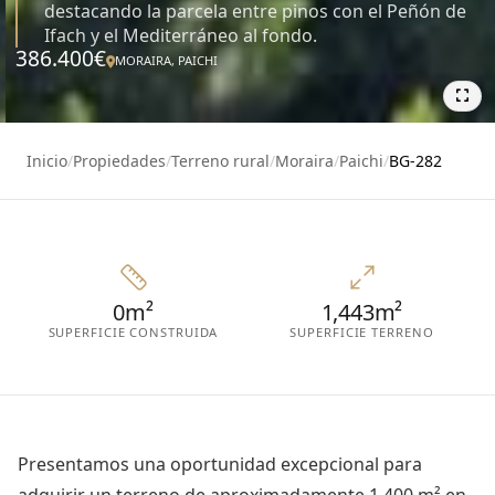
destacando la parcela entre pinos con el Peñón de
Ifach y el Mediterráneo al fondo.
386.400€
MORAIRA, PAICHI
6
Inicio
/
Propiedades
/
Terreno rural
/
Moraira
/
Paichi
/
BG-282
0m²
1,443m²
SUPERFICIE CONSTRUIDA
SUPERFICIE TERRENO
Presentamos una oportunidad excepcional para