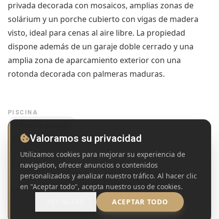
privada decorada con mosaicos, amplias zonas de
solárium y un porche cubierto con vigas de madera
visto, ideal para cenas al aire libre. La propiedad
dispone además de un garaje doble cerrado y una
amplia zona de aparcamiento exterior con una
rotonda decorada con palmeras maduras.
PISCINA
Piscina privada
Valoramos su privacidad
TERRENO
Terreno llano
Utilizamos cookies para mejorar su experiencia de
navigation, ofrecer anuncios o contenidos
EXTERIOR
personalizados y analizar nuestro tráfico. Al hacer clic
Jardín
Terraza
Cocina exterior / BBQ
en "Aceptar todo", acepta nuestro uso de cookies.
VISTAS
RECHAZAR
ACEPTAR TODO
Vistas a la montaña
Vistas al campo