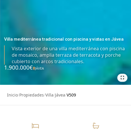
Villa mediterránea tradicional con piscina y vistas en Jávea
Vista exterior de una villa mediterránea con piscina
de mosaico, amplia terraza de terracota y porche
cubierto con arcos tradicionales.
1.900.000€
JÁVEA
24
Inicio
/
Propiedades
/
Villa
/
Jávea
/
V509