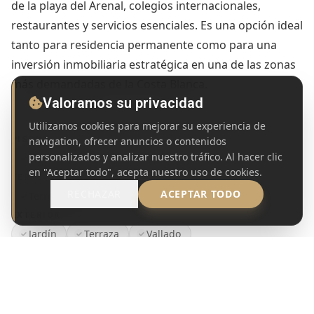
de la playa del Arenal, colegios internacionales,
restaurantes y servicios esenciales. Es una opción ideal
tanto para residencia permanente como para una
inversión inmobiliaria estratégica en una de las zonas
más demandadas de la Costa Blanca.
Valoramos su privacidad
Utilizamos cookies para mejorar su experiencia de
navigation, ofrecer anuncios o contenidos
PISCINA
personalizados y analizar nuestro tráfico. Al hacer clic
Piscina privada
en "Aceptar todo", acepta nuestro uso de cookies.
TERRENO
RECHAZAR
ACEPTAR TODO
Terreno llano
EXTERIOR
Jardín
Terraza
Vallado
VISTAS
WHATSAPP
CONTACTO
ALERTA DE PRECIO
Vistas a la montaña
Vistas a la piscina
Vistas al jardín