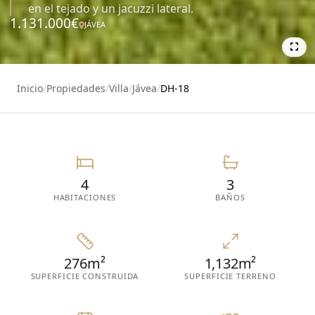
en el tejado y un jacuzzi lateral.
1.131.000€
JÁVEA
41
Inicio
/
Propiedades
/
Villa
/
Jávea
/
DH-18
4
3
HABITACIONES
BAÑOS
276m²
1,132m²
SUPERFICIE CONSTRUIDA
SUPERFICIE TERRENO