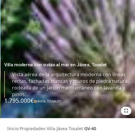
Villa moderna con vistas al mar en Jávea, Tosalet
Vista aérea de la arquitectura moderna con líneas
rectas, fachadas blancas y muros de piedra natural,
rodeada de un jardín mediterráneo con lavanda y
pinos.
1.795.000€
JÁVEA, TOSALET
7
Inicio
/
Propiedades
/
Villa
/
Jávea
/
Tosalet
/
GV-40