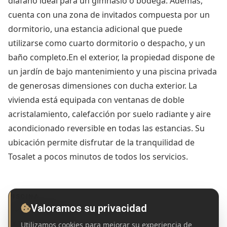
diáfano ideal para un gimnasio o bodega. Además,
cuenta con una zona de invitados compuesta por un
dormitorio, una estancia adicional que puede
utilizarse como cuarto dormitorio o despacho, y un
baño completo.En el exterior, la propiedad dispone de
un jardín de bajo mantenimiento y una piscina privada
de generosas dimensiones con ducha exterior. La
vivienda está equipada con ventanas de doble
acristalamiento, calefacción por suelo radiante y aire
acondicionado reversible en todas las estancias. Su
ubicación permite disfrutar de la tranquilidad de
Tosalet a pocos minutos de todos los servicios.
PISCINA
Valoramos su privacidad
Piscina privada
Utilizamos cookies para mejorar su experiencia de
EXTERIOR