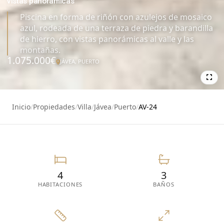
vistas panorámicas
Piscina en forma de riñón con azulejos de mosaico
azul, rodeada de una terraza de piedra y barandilla
de hierro, con vistas panorámicas al valle y las
montañas.
1.075.000€
JÁVEA, PUERTO
25
Inicio
/
Propiedades
/
Villa
/
Jávea
/
Puerto
/
AV-24
4
3
HABITACIONES
BAÑOS