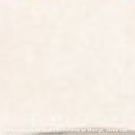
Villa renovada de cuatro dormitorios en Montgó, Jávea con