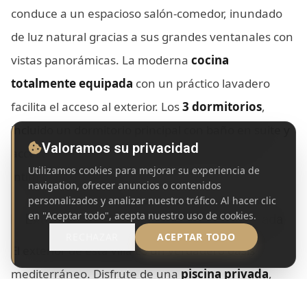
conduce a un espacioso salón-comedor, inundado
de luz natural gracias a sus grandes ventanales con
vistas panorámicas. La moderna
cocina
totalmente equipada
con un práctico lavadero
facilita el acceso al exterior. Los
3 dormitorios
,
incluido un dormitorio principal con baño en suite y
Valoramos su privacidad
acceso directo a la terraza, ofrecen un espacio
Utilizamos cookies para mejorar su experiencia de
íntimo y confortable.
navigation, ofrecer anuncios o contenidos
personalizados y analizar nuestro tráfico. Al hacer clic
en "Aceptar todo", acepta nuestro uso de cookies.
Exteriores de Ensueño con Piscina Privada
RECHAZAR
ACEPTAR TODO
El exterior de esta villa es un verdadero oasis
mediterráneo. Disfrute de una
piscina privada
,
una terraza cubierta, una
pérgola
y un jardín de
WHATSAPP
CONTACTO