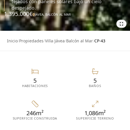
tejados con paneles solares bajo un cielo
despejado.
1.395.000€
JÁVEA, BALCÓN AL MAR
34
Inicio
/
Propiedades
/
Villa
/
Jávea
/
Balcón al Mar
/
CP-43
5
5
HABITACIONES
BAÑOS
246m²
1,086m²
SUPERFICIE CONSTRUIDA
SUPERFICIE TERRENO