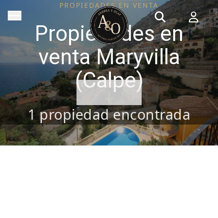
PROPIEDADES EN VENTA
Propiedades en
venta Maryvilla
(Calpe)
VER PROPIEDADES
1
propiedad encontrada