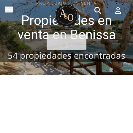
PROPIEDADES EN VENTA
Propiedades en
venta en Benissa
VER PROPIEDADES
54
propiedades encontradas