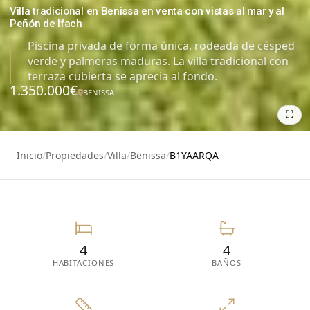
Villa tradicional en Benissa en venta con vistas al mar y al
Peñón de Ifach
Piscina privada de forma única, rodeada de césped
verde y palmeras maduras. La villa tradicional con
terraza cubierta se aprecia al fondo.
1.350.000€
BENISSA
44
Inicio
/
Propiedades
/
Villa
/
Benissa
/
B1YAARQA
4
4
HABITACIONES
BAÑOS