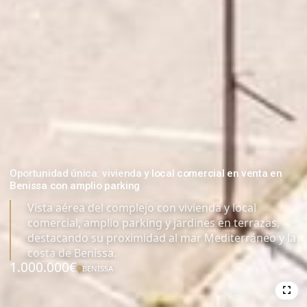
Oportunidad única: vivienda y local comercial en venta en
Benissa con amplio parking
Vista aérea del complejo con vivienda y local
comercial, amplio parking y jardines en terrazas,
destacando su proximidad al mar Mediterráneo y la
costa de Benissa.
1.000.000€
BENISSA