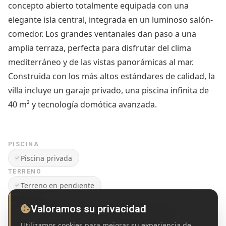
concepto abierto totalmente equipada con una
elegante isla central, integrada en un luminoso salón-
comedor. Los grandes ventanales dan paso a una
amplia terraza, perfecta para disfrutar del clima
mediterráneo y de las vistas panorámicas al mar.
Construida con los más altos estándares de calidad, la
villa incluye un garaje privado, una piscina infinita de
40 m² y tecnología domótica avanzada.
PISCINA
Piscina privada
TERRENO
Terreno en pendiente
EXTERIOR
Valoramos su privacidad
Jardín
Terraza
Cocina exterior / BBQ
Utilizamos cookies para mejorar su experiencia de