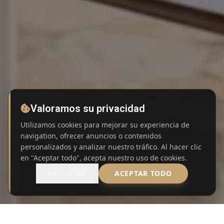
Valoramos su privacidad
Utilizamos cookies para mejorar su experiencia de
navigation, ofrecer anuncios o contenidos
personalizados y analizar nuestro tráfico. Al hacer clic
SCROLL
en "Aceptar todo", acepta nuestro uso de cookies.
RECHAZAR
ACEPTAR TODO