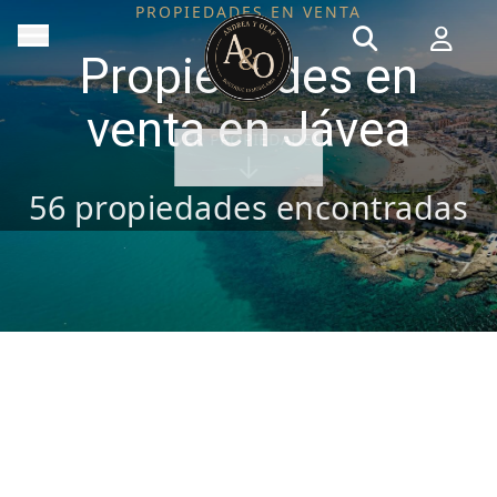
PROPIEDADES EN VENTA
Propiedades en
venta en Jávea
VER PROPIEDADES
56
propiedades encontradas