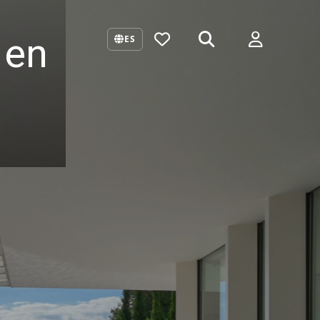
 en
ES