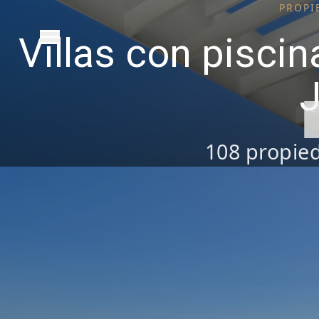
PROPI
Villas con piscin
VE
108
propied