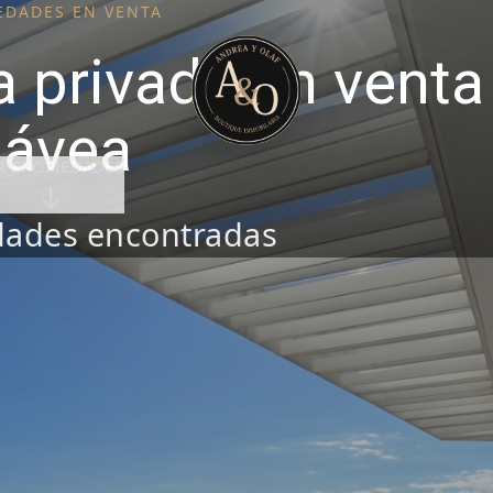
EDADES EN VENTA
a privada en venta
Jávea
R PROPIEDADES
ades encontradas