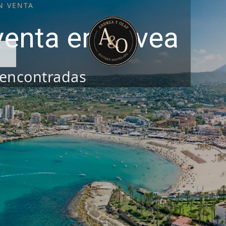
N VENTA
venta en Jávea
ADES
encontradas