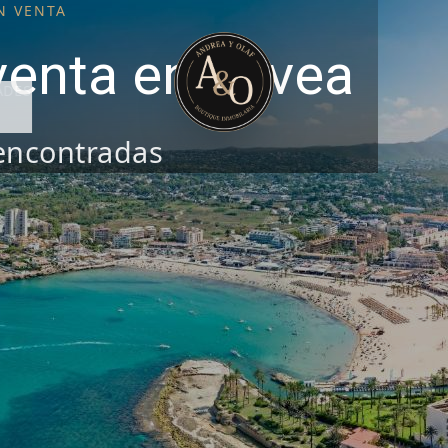
N VENTA
venta en Jávea
ADES
encontradas