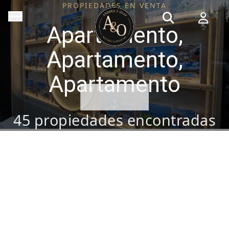
PROPIEDADES EN VENTA
Apartamento,
Apartamento,
Apartamento
VER PROPIEDADES
45
propiedades encontradas