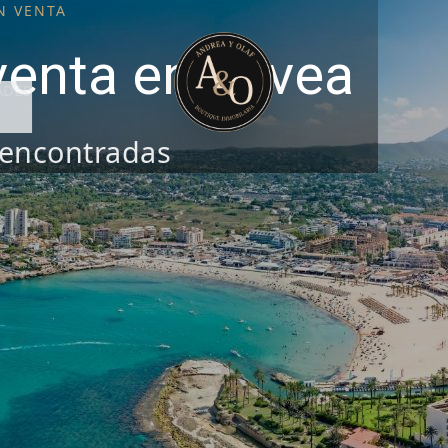
N VENTA
venta en Jávea
ADES
encontradas