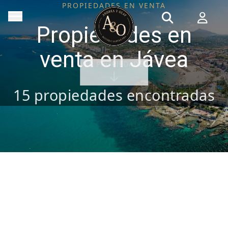
PROPIEDADES EN VENTA
Propiedades en
venta en Jávea
VER PROPIEDADES
15
propiedades encontradas