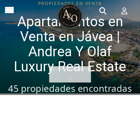
PROPIEDADES EN VENTA
Apartamentos en
Venta en Jávea |
Andrea Y Olaf
Luxury Real Estate
VER PROPIEDADES
45
propiedades encontradas